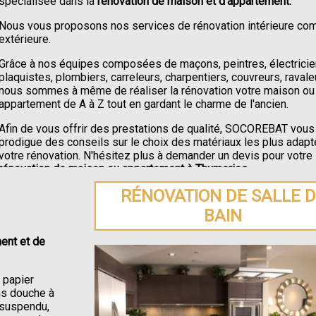
spécialisée dans la
rénovation de maison et d'appartement.
Nous vous proposons nos services de rénovation intérieure c
extérieure.
Grâce à nos équipes composées de maçons, peintres, électricie
plaquistes, plombiers, carreleurs, charpentiers, couvreurs, ravale
nous sommes à même de réaliser la rénovation votre maison ou
appartement de A à Z tout en gardant le charme de l'ancien.
Afin de vous offrir des prestations de qualité, SOCOREBAT vous
prodigue des conseils sur le choix des matériaux les plus adapt
votre rénovation. N'hésitez plus à demander un devis pour votre
rénovation de maison ou appartement à Thumeries
.
RÉNOVATION DE SALLE 
BAIN
ent et de
e papier
ons douche à
C suspendu,