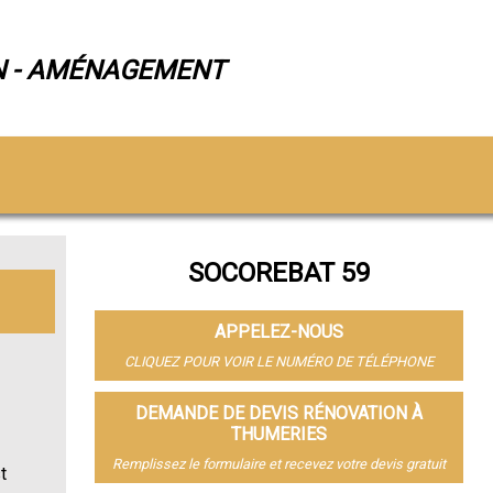
N - AMÉNAGEMENT
SOCOREBAT 59
APPELEZ-NOUS
CLIQUEZ POUR VOIR LE NUMÉRO DE TÉLÉPHONE
DEMANDE DE DEVIS RÉNOVATION À
THUMERIES
Remplissez le formulaire et recevez votre devis gratuit
t