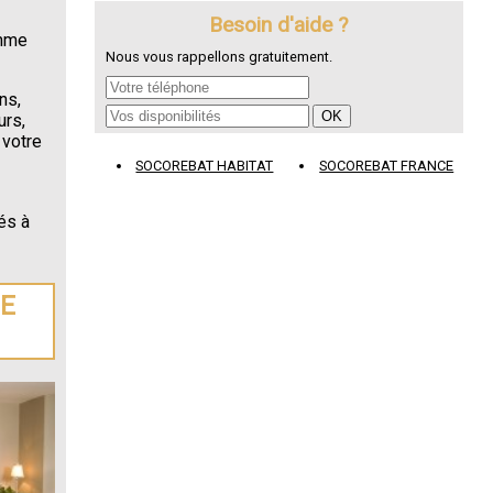
Besoin d'aide ?
omme
Nous vous rappellons gratuitement.
ns,
urs,
 votre
SOCOREBAT HABITAT
SOCOREBAT FRANCE
és à
DE