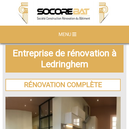
MENU
Entreprise de rénovation à
Ledringhem
RÉNOVATION COMPLÈTE