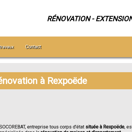
RÉNOVATION - EXTENSIO
Contact
travaux
rénovation à Rexpoëde
SOCOREBAT, entreprise tous corps d'état
située à Rexpoëde
, es