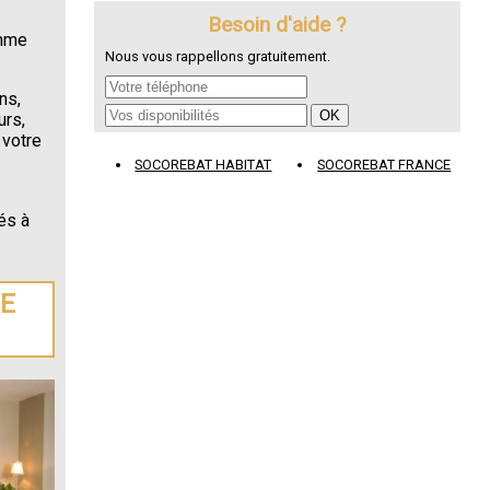
Besoin d'aide ?
omme
Nous vous rappellons gratuitement.
ns,
urs,
 votre
SOCOREBAT HABITAT
SOCOREBAT FRANCE
és à
DE