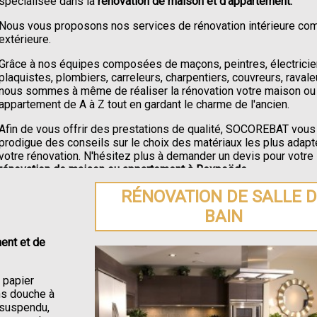
spécialisée dans la
rénovation de maison et d'appartement.
Nous vous proposons nos services de rénovation intérieure c
extérieure.
Grâce à nos équipes composées de maçons, peintres, électricie
plaquistes, plombiers, carreleurs, charpentiers, couvreurs, ravale
nous sommes à même de réaliser la rénovation votre maison ou
appartement de A à Z tout en gardant le charme de l'ancien.
Afin de vous offrir des prestations de qualité, SOCOREBAT vous
prodigue des conseils sur le choix des matériaux les plus adapt
votre rénovation. N'hésitez plus à demander un devis pour votre
rénovation de maison ou appartement à Rexpoëde
.
RÉNOVATION DE SALLE 
BAIN
ent et de
e papier
ons douche à
C suspendu,