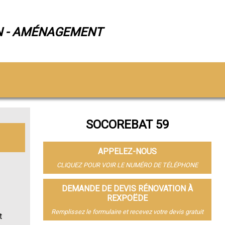
N - AMÉNAGEMENT
SOCOREBAT 59
APPELEZ-NOUS
CLIQUEZ POUR VOIR LE NUMÉRO DE TÉLÉPHONE
DEMANDE DE DEVIS RÉNOVATION À
REXPOËDE
Remplissez le formulaire et recevez votre devis gratuit
t