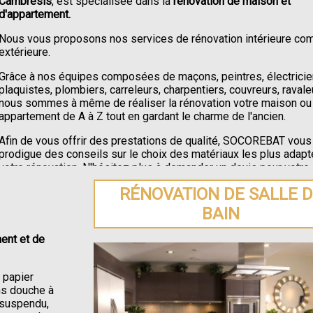
Cambrésis
, est spécialisée dans la
rénovation de maison et
d'appartement.
Nous vous proposons nos services de rénovation intérieure c
extérieure.
Grâce à nos équipes composées de maçons, peintres, électricie
plaquistes, plombiers, carreleurs, charpentiers, couvreurs, ravale
nous sommes à même de réaliser la rénovation votre maison ou
appartement de A à Z tout en gardant le charme de l'ancien.
Afin de vous offrir des prestations de qualité, SOCOREBAT vous
prodigue des conseils sur le choix des matériaux les plus adapt
votre rénovation. N'hésitez plus à demander un devis pour votre
rénovation de maison ou appartement à Forest-en-Cambrésis
.
RÉNOVATION DE SALLE 
BAIN
ent et de
e papier
ons douche à
C suspendu,