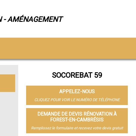
N - AMÉNAGEMENT
SOCOREBAT 59
APPELEZ-NOUS
CLIQUEZ POUR VOIR LE NUMÉRO DE TÉLÉPHONE
DEMANDE DE DEVIS RÉNOVATION À
FOREST-EN-CAMBRÉSIS
Remplissez le formulaire et recevez votre devis gratuit