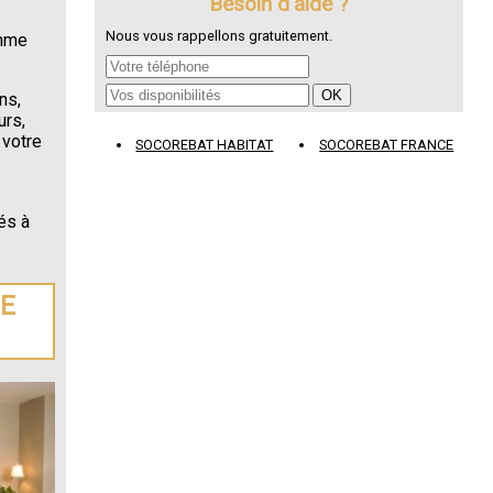
Besoin d'aide ?
Nous vous rappellons gratuitement.
omme
ns,
urs,
 votre
SOCOREBAT HABITAT
SOCOREBAT FRANCE
és à
DE