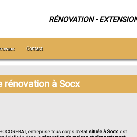
RÉNOVATION - EXTENSIO
Contact
travaux
e rénovation à Socx
SOCOREBAT, entreprise tous corps d'état
située à Socx
, est